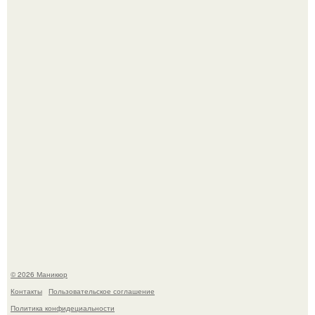
Нюдовый педикюр - это "Тихая Роскошь" в уходе.
Скандинавский боб стал одной из тех летних стрижек,
которые выглядят очень просто.
© 2026 Маникюр
Контакты
Пользовательское соглашение
Политика конфидециальности