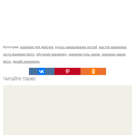
Категории:
маникюр для девочек
,
курсы наращивания ногтей
,
мастер маникюра
,
ногти маникюр фото
,
обучение маникюру
,
маникюр гель лаком
,
маникюр лаком
фото
,
дизайн маникюра
Читайте также
Дезинфекция и стерилизация маникюрного инструмента.