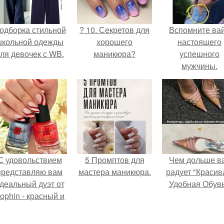
одборка стильной
? 10. Секретов для
Вспомните ва
школьной одежды
хорошего
настоящего
ля девочек с WB.
маникюра?
успешного
мужчины.
С удовольствием
5 Промптов для
Чем дольше в
представляю вам
мастера маникюра.
радует "Красив
деальный дуэт от
Удобная Обувь
ophin - красный и
иний оттенки Sand
ffect номер 0299 и