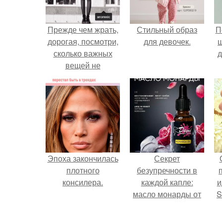
Прежде чем жрать,
Стильный образ
П
дорогая, посмотри,
для девочек.
сколько важных
д
вещей не
закончены.
Эпоха закончилась
Секрет
плотного
безупречности в
консилера.
каждой капле:
и
масло монарды от
S
Demi Sweet.
с
E