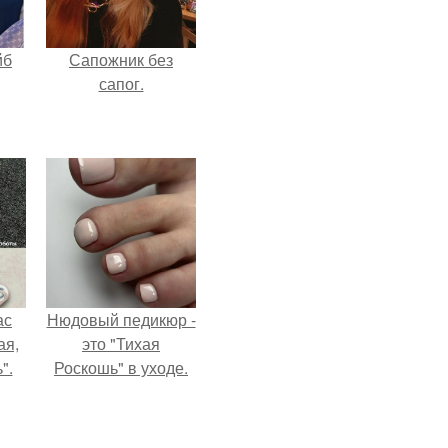
йб
Сапожник без
сапог.
ас
Нюдовый педикюр -
ая,
это "Тихая
".
Роскошь" в уходе.