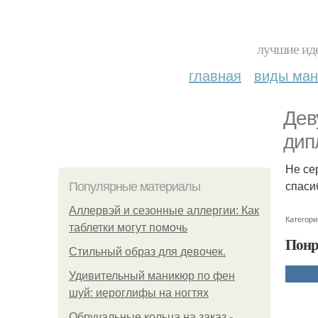
лучшие иде
главная
виды ма
Дев
дип
Не се
спаси
Популярные материалы
Аллервэй и сезонные аллергии: Как
Категори
таблетки могут помочь
Понр
Стильный образ для девочек.
Удивительный маникюр по фен
шуй: иероглифы на ногтях
Обручальные кольца на заказ -