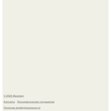
Чем дольше вас радует "Красивая, Удобная Обувь".
В нижегородской области трагически погибла 14-летняя
школьница - она покончила с собой на фоне подготовки к
контрольной по английскому языку.
© 2026 Маникюр
Контакты
Пользовательское соглашение
Политика конфидециальности