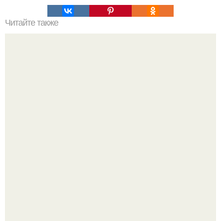
Читайте также
Реклама маникюра. Как написать продающий текст
Подборка стильной школьной одежды для девочек с WB.