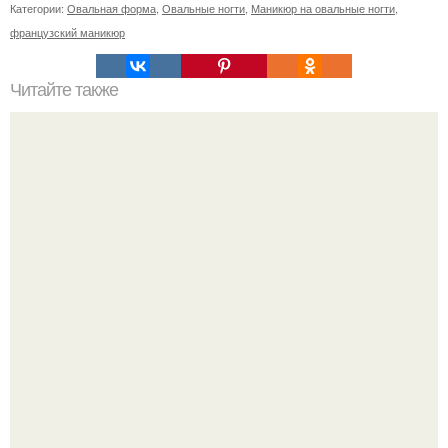
Категории:
Овальная форма
,
Овальные ногти
,
Маникюр на овальные ногти
,
французский маникюр
Читайте также
Цитаты про маникюр. 20 золотых цитат Коко шанель: