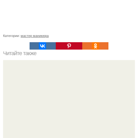
Категории:
мастер маникюра
Читайте также
Роспись на ногтях акриловыми красками для
начинающих. Популярнейшие техники рисования
акрилом на ногтях