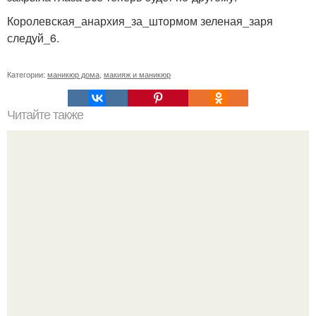
Королевская_анархия_за_штормом зеленая_заря
следуй_6.
Категории:
маникюр дома
,
макияж и маникюр
Читайте также
Роспись на ногтях акриловыми красками для
начинающих. Популярнейшие техники рисования
акрилом на ногтях