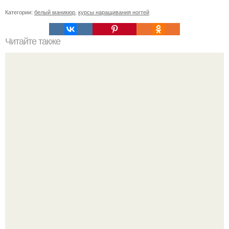
Категории:
белый маникюр
,
курсы наращивания ногтей
Читайте также
-? Ваша любимая рубрика "Модный Календарь",
поговорим о моде как и обычно.