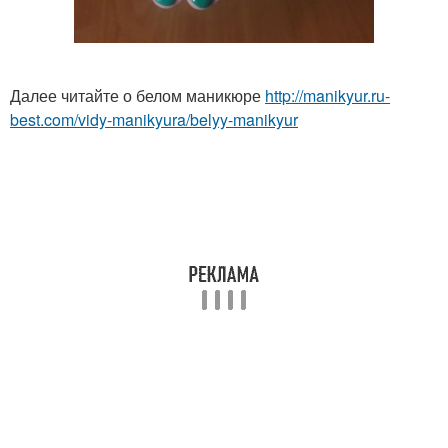
Далее читайте о белом маникюре
http://manikyur.ru-
best.com/vidy-manikyura/belyy-manikyur