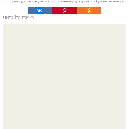
Категории:
курсы наращивания ногтей
,
маникюр для девочек
,
обучение маникюру
Читайте также
Ухоженная женщина, успех и благо.
Стильный образ для девочек.