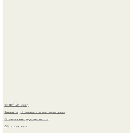
Нюдовый педикюр - это "Тихая Роскошь" в уходе.
Селена Гомес дала фанатам хоть какой-то повод
успокоиться на фоне всех разговоров о свадьбе Тейлор
свифт.
© 2026 Маникюр
Контакты
Пользовательское соглашение
Политика конфидециальности
Обратная связь