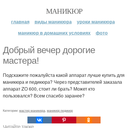
МАНИКЮР
главная
виды маникюра
уроки маникюра
маникюр в домашних условиях
фото
Добрый вечер дорогие
мастера!
Подскажите пожалуйста какой аппарат лучше купить для
маникюра и педикюра? Через представителей заказала
аппарат ZO 600, стоит ли брать? Может кто
пользовался? Всем спасибо заранее?
Категории:
мастер маникюра
,
маникюр педикюр
Читайте также