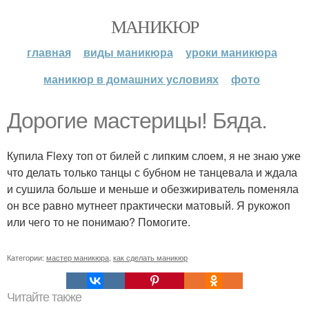
МАНИКЮР
главная
виды маникюра
уроки маникюра
маникюр в домашних условиях
фото
Дорогие мастерицы! Бяда.
Купила Flexy топ от билей с липким слоем, я не знаю уже
что делать только танцы с бубном не танцевала и ждала
и сушила больше и меньше и обезжириватель поменяла
он все равно мутнеет практически матовый. Я рукожоп
или чего то не понимаю? Помогите.
Категории:
мастер маникюра
,
как сделать маникюр
Читайте также