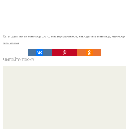
Категории:
ногти маникюр фото
,
мастер маникюра
,
как сделать маникюр
,
маникюр
гель лаком
Читайте также
Как ухаживать за ногтями в морозы?