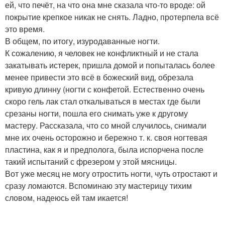
ей, что печёт, на что она мне сказала что-то вроде: ой
покрытие крепкое никак не снять. Ладно, протерпела всё
это время.
В общем, по итогу, изуродаванные ногти.
К сожалению, я человек не конфликтный и не стала
закатывать истерек, пришла домой и попыталась более
менее привести это всё в божеский вид, обрезала
кривую длинну (ногти с конфетой. Естественно очень
скоро гель лак стал откалываться в местах где были
срезаны ногти, пошла его снимать уже к другому
мастеру. Рассказала, что со мной случилось, снимали
мне их очень осторожно и бережно т. к. своя ногтевая
пластина, как я и предполога, была испорчена после
такий испытаний с фрезером у этой мясницы.
Вот уже месяц не могу отростить ногти, чуть отростают и
сразу ломаются. Вспоминаю эту мастерицу тихим
словом, надеюсь ей там икается!