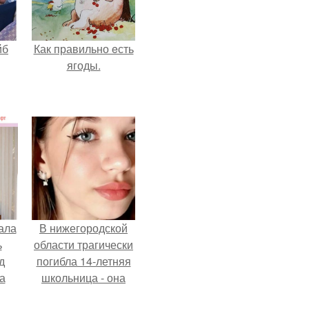
йб
Как правильно eсть
ягоды.
ала
В нижегородской
ь
области трагически
д
погибла 14-летняя
а
школьница - она
покончила с собой