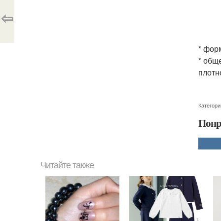
⇦
* фор
* общ
плотн
Категори
Понр
Читайте также