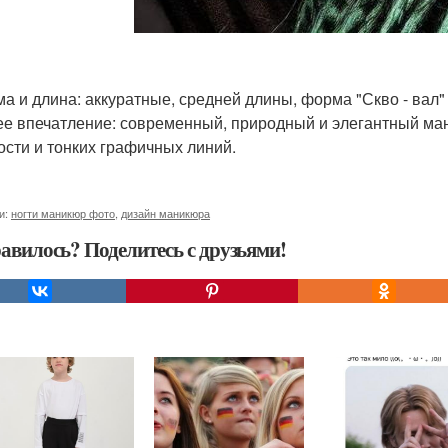
ма и длина: аккуратные, средней длины, форма "Скво - вал" 
ее впечатление: современный, природный и элегантный ман
ости и тонких графичных линий.
и:
ногти маникюр фото
,
дизайн маникюра
авилось? Поделитесь с друзьями!