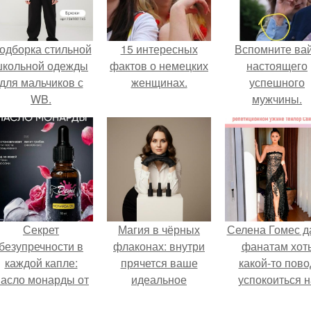
одборка стильной
15 интересных
Вспомните ва
школьной одежды
фактов о немецких
настоящего
для мальчиков с
женщинах.
успешного
WB.
мужчины.
Секрет
Магия в чёрных
Селена Гомес д
безупречности в
флаконах: внутри
фанатам хот
каждой капле:
прячется ваше
какой-то пово
асло монарды от
идеальное
успокоиться н
Demi Sweet.
настроение.
фоне всех