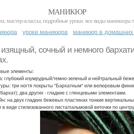
МАНИКЮР
и, мастер-классы, подробные уроки. все виды маникюра т
никюра
уроки маникюра
маникюр в домашних
 изящный, сочный и немного бархат
ах.
вые элементы:
та: глубокий изумрудный/темно-зеленый и нейтральный беже
стуры: три ногтя покрыты "Бархатным" или велюровым фин
бархат); два других - гладкие с глянцевыми элементами.
айн: на двух гладких бежевых пластинах тонкие вертикальны
т в виде стилизованного листа/пальмовой веточки по центру