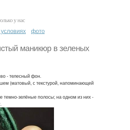
олько у нас
 условиях
фото
истый маникюр в зеленых
во - телесный фон.
ишем (матовый, с текстурой, напоминающей
е темно-зелёные полосы; на одном из них -
.