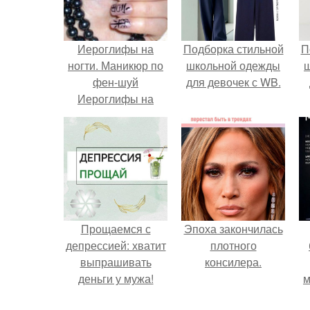
Иероглифы на
Подборка стильной
П
ногти. Маникюр по
школьной одежды
фен-шуй
для девочек с WB.
Иероглифы на
ногтях
Прощаемся с
Эпоха закончилась
депрессией: хватит
плотного
выпрашивать
консилера.
деньги у мужа!
м