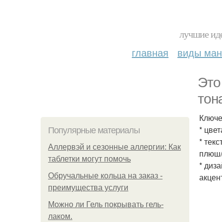
лучшие иде
главная
виды ма
Это
тон
Ключе
* цве
Популярные материалы
* тек
Аллервэй и сезонные аллергии: Как
плюш/
таблетки могут помочь
* диз
Обручальные кольца на заказ -
акцен
преимущества услуги
Можно ли Гель покрывать гель-
лаком.