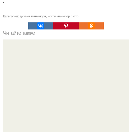
.
Категории:
дизайн маникюра
,
ногти маникюр фото
Читайте также
Небесные маникюры: тренды и стили