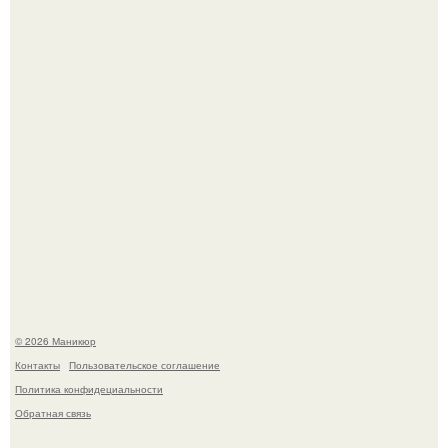
свифт.
В нижегородской области трагически погибла 14-летняя
школьница - она покончила с собой на фоне подготовки к
контрольной по английскому языку.
© 2026 Маникюр
Контакты
Пользовательское соглашение
Политика конфидециальности
Обратная связь