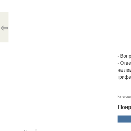
⇦
- Воп
- Отв
на ле
грифе
Категори
Понр