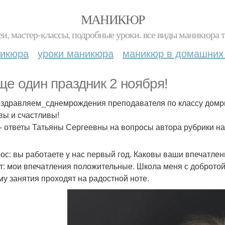
МАНИКЮР
и, мастер-классы, подробные уроки. все виды маникюра т
никюра
уроки маникюра
маникюр в домашних
ще один праздник 2 ноября!
здравляем_сднемрождения преподавателя по классу домры
вы и счастливы!
- ответы Татьяны Сергеевны на вопросы автора рубрики н
рос: вы работаете у нас первый год. Каковы ваши впечатле
ет: мои впечатления положительные. Школа меня с добротой
му занятия проходят на радостной ноте.