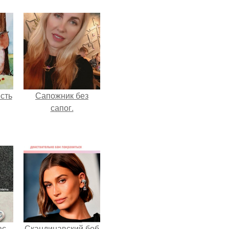
сть
Сапожник без
сапог.
ас
Скандинавский боб