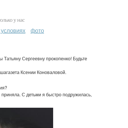
олько у нас
 условиях
фото
 Татьяну Сергеевну прокопенко! Будьте
ашагазета Ксении Коноваловой.
ния?
 приняла. С детьми я быстро подружилась,