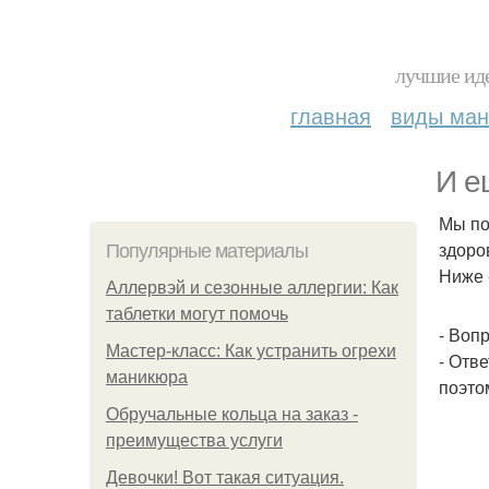
лучшие иде
главная
виды ма
И е
Мы по
здоро
Популярные материалы
Ниже 
Аллервэй и сезонные аллергии: Как
таблетки могут помочь
- Воп
Мастер-класс: Как устранить огрехи
- Отв
маникюра
поэто
Обручальные кольца на заказ -
преимущества услуги
Девочки! Вот такая ситуация.