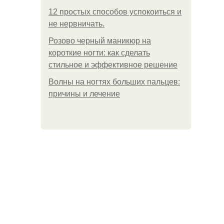
12 простых способов успокоиться и
не нервничать.
Розово черный маникюр на
короткие ногти: как сделать
стильное и эффективное решение
Волны на ногтях больших пальцев:
причины и лечение