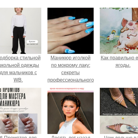
одборка стильной
Маникюр иголкой
Как правильно e
школьной одежды
по мокрому лаку:
ягоды.
для мальчиков с
секреты
WB.
профессионального
маникюра
5 Промптов для
Десять лет назад
Чем дольше в