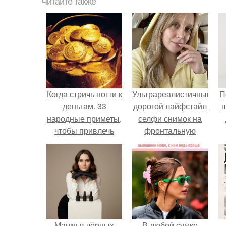
Читайте также
Когда стричь ногти к
Ультрареалистичный
П
деньгам. 33
дорогой лайфстайл
народные приметы,
селфи снимок на
чтобы привлечь
фронтальную
деньги в дом.
камеру.
Магия в чёрных
В любой сумке