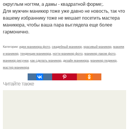
округлым ногтям, а дамы - квадратной форме;.
Для мужчин маникюр тоже уже давно не новость, так что
вашему избраннику тоже не мешает посетить мастера
маникюра, чтобы ваша пара выглядела еще более
гармонично.
Категории:
идеи маникюра фото
,
свадебный маникюр
,
красивый маникюр
,
макияж
и маникюр
,
тенденции маникюра
,
ногти маникюр фото
,
маникюр лаком фото
,
маникюр рисунки
,
как сделать маникюр
,
дизайн маникюра
,
маникюр педикюр
,
мастер маникюра
Читайте также