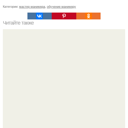
Категории:
мастер маникюра
,
обучение маникюру
Читайте также
Девочки дорогие помогите советом!