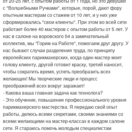
от 20-25 лет, с опытом работы от 1 года, но это девушки
с "Волшебными Ручками", которые, порой, дают фору
опытным мастерам со стажем от 10 лет, и у них уже
сформировались "свои клиенты". При этом во всей сети
работает более 40 мастеров с опытом работы от 5 лет. У
нас в салоне на воровского 54 а замечательный
коллектив, мы "Горим на Работе", помогаем друг другу. У
нас бывают случаи разделения труда, по принципу
европейских парикмахерских, когда один мастер моет
голову клиенту, другой готовит краску, третий наносит,
чтобы сократить время, успеть преобразить всех
желающих! Мы творческие люди и процесс
преображений всех вокруг заражает!
- Какова ваша главная задача как технолога?
- Это обучение, повышение профессионального уровня
парикмахерского мастерства. Я передаю свой опыт
работы, делюсь всеми секретами, своими знаниями со
всеми желающими на мастер-классах в каждом салоне
сети. Я стараюсь помочь молодым специалистам