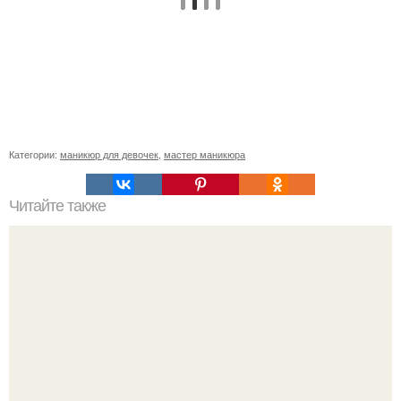
Категории:
маникюр для девочек
,
мастер маникюра
Читайте также
Девочки, я отрабатываю после курсов и у меня видимо
проблема с глазомером.