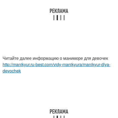
Читайте далее информацию о маникюре для девочек
http://manikyur.ru-best.com/vidy-manikyura/manikyur-dlya-
devochek