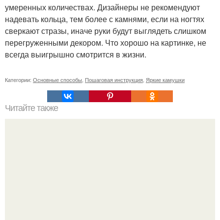
умеренных количествах. Дизайнеры не рекомендуют
надевать кольца, тем более с камнями, если на ногтях
сверкают стразы, иначе руки будут выглядеть слишком
перегруженными декором. Что хорошо на картинке, не
всегда выигрышно смотрится в жизни.
Категории:
Основные способы
,
Пошаговая инструкция
,
Яркие камушки
Читайте также
Текст для рекламы мастера маникюра. Как мастеру
маникюра запустить сарафанный маркетинг?