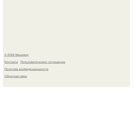
В нижегородской области трагически погибла 14-летняя
школьница - она покончила с собой на фоне подготовки к
контрольной по английскому языку.
© 2026 Маникюр
Контакты
Пользовательское соглашение
Политика конфидециальности
Обратная связь