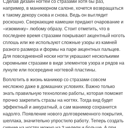
Сделав дизайн ногтей со стразами хотя бы раз,
например, в маникюрном салоне, хочется возвращаться
к такому декору снова и снова. Ведь он выглядит
роскошно. Сверкающие камешки придают очарование и
«изюминку» любому образу. Стоит отметить, что в
последнее время стразами покрывают акцентный ноготь
сплошь или же используют сложные узоры из камней
разного размера и формы на паре акцентных пальцев.
Для повседневной носки ногти украшают несколькими
скромными стразами в виде элементов узора и рядов на
лунуле или посередине ногтевой пластины.
Воплотить в жизнь маникюр со стразами совсем
несложно даже в домашних условиях. Важно только
знать правильную технологию работы, которая поможет
прочно закрепить стразы на ногтях. Тогда вид будет
эффектный и аккуратный, а сам маникюр сохранится
надолго. Появление нового долговременного покрытия,
шеллака, значительно упростило работу. Теперь создать
сияние на ногтях можно на 2 недели и больше. А при