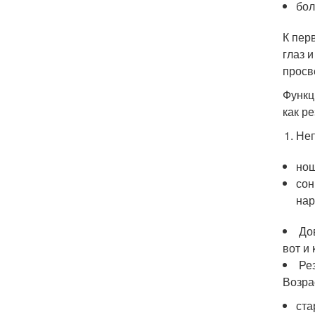
бол
К пер
глаз 
просв
Функц
как ре
Неп
нош
сон
нар
До
вот и 
Ре
Возра
ста