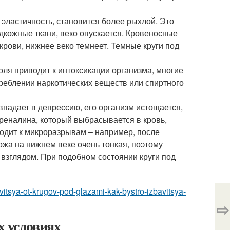
 эластичность, становится более рыхлой. Это
одкожные ткани, веко опускается. Кровеносные
крови, нижнее веко темнеет. Темные круги под
оля приводит к интоксикации организма, многие
реблении наркотических веществ или спиртного
впадает в депрессию, его организм истощается,
реналина, который выбрасывается в кровь,
водит к микроразрывам – например, после
жа на нижнем веке очень тонкая, поэтому
взглядом. При подобном состоянии круги под
avitsya-ot-krugov-pod-glazami-kak-bystro-izbavitsya-
⇨
х условиях