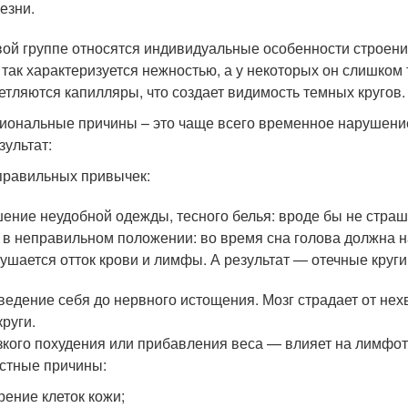
езни.
вой группе относятся индивидуальные особенности строени
и так характеризуется нежностью, а у некоторых он слишком
етляются капилляры, что создает видимость темных кругов.
иональные причины – это чаще всего временное нарушение
зультат:
равильных привычек:
ение неудобной одежды, тесного белья: вроде бы не страш
 в неправильном положении: во время сна голова должна н
ушается отток крови и лимфы. А результат — отечные круги
ведение себя до нервного истощения. Мозг страдает от не
круги.
зкого похудения или прибавления веса — влияет на лимфот
стные причины:
рение клеток кожи;