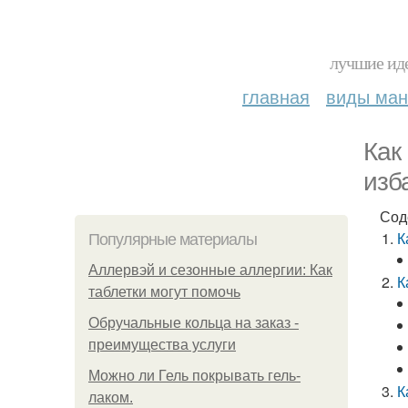
лучшие иде
главная
виды ма
Как
изб
Сод
К
Популярные материалы
Аллервэй и сезонные аллергии: Как
К
таблетки могут помочь
Обручальные кольца на заказ -
преимущества услуги
Можно ли Гель покрывать гель-
К
лаком.