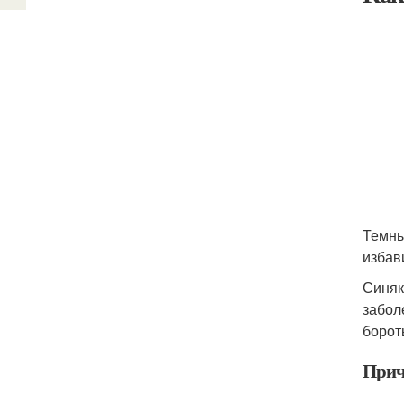
Темны
избав
Синяк
забол
борот
При