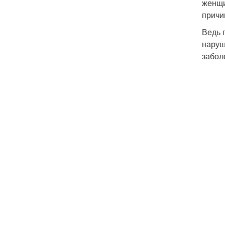
женщи
причи
Ведь 
наруш
забол