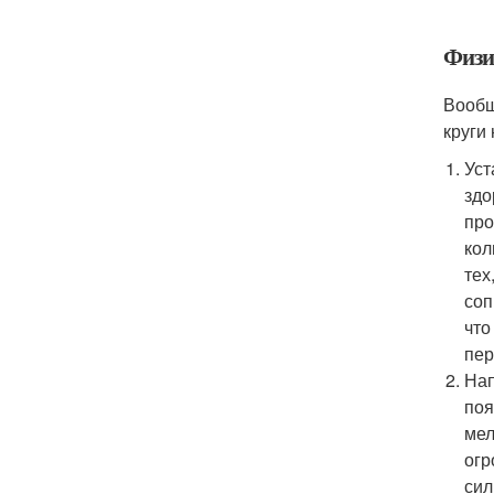
Физи
Вообщ
круги
Уст
здо
про
кол
тех
соп
что
пер
Нап
поя
мел
огр
сил