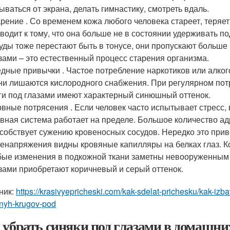
ываться от экрана, делать гимнастику, смотреть вдаль.
рение . Со временем кожа любого человека стареет, теряет
водит к тому, что она больше не в состоянии удерживать п
уды тоже перестают быть в тонусе, они пропускают больше 
зами – это естественный процесс старения организма.
дные привычки . Частое потребление наркотиков или алког
ни лишаются кислородного снабжения. При регулярном пот
ги под глазами имеют характерный синюшный оттенок.
вные потрясения . Если человек часто испытывает стресс, 
вная система работает на пределе. Большое количество ад
собствует сужению кровеносных сосудов. Нередко это при
енапряжения видны кровяные капилляры на белках глаз. Ко
ые изменения в подкожной ткани заметны невооруженным 
зами приобретают коричневый и серый оттенок.
ник:
https://krasivyepricheski.com/kak-sdelat-prichesku/kak-izb
mnyh-krugov-pod
 убрать синяки под глазами в домашни