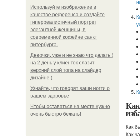
н
Используйте изображение в
качестве референса и создайте
К
гиперреалистичный портрет
у
элегантной женщины, в
современной кофейне санкт
питербурга.
Девочки, уже и не знаю что делать (
на 2 день у клиенток слазит
верхний слой топа на слайдер
дизайне (.
Узнайте, что говорят ваши ногти о
К
вашем здоровье
Как
Чтобы оставаться на месте нужно
изб
очень быстро бежать!
Как б
Как ч