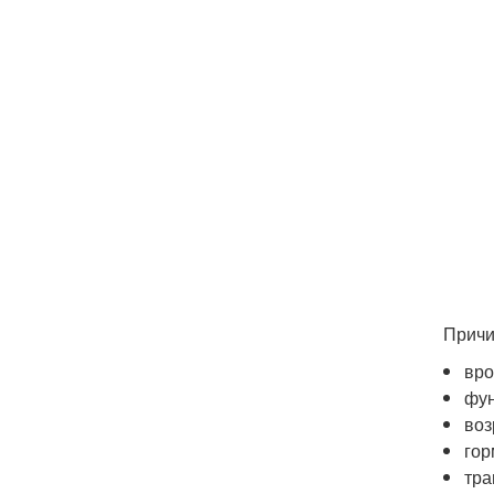
Причи
вр
фун
воз
гор
тра