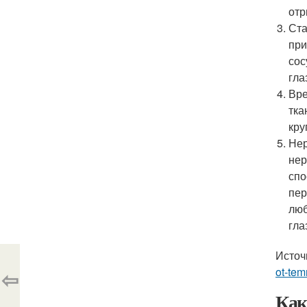
отр
Ста
при
сос
гла
Вре
тка
кру
Нер
нер
спо
пер
люб
гла
Источ
ot-te
⇦
Как