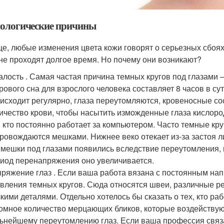
ологические причины
е, любые изменения цвета кожи говорят о серьезных сбоях
 не проходят долгое время. Но почему они возникают?
алость . Самая частая причина темных кругов под глазами 
рового сна для взрослого человека составляет 8 часов в су
исходит регулярно, глаза переутомляются, кровеносные с
ичество крови, чтобы насытить изможденные глаза кислоро
, кто постоянно работает за компьютером. Часто темные кр
ровождаются мешками. Нижнее веко отекает из-за застоя л
 мешки под глазами появились вследствие переутомления, 
иод перенапряжения оно увеличивается.
ряжение глаз . Если ваша работа вязана с постоянным нап
вления темных кругов. Сюда относятся швеи, различные ре
кими деталями. Отдельно хотелось бы сказать о тех, кто р
омное количество мерцающих бликов, которые воздействуют
ьнейшему переутомлению глаз. Если ваша профессия связа