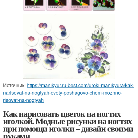
Источник:
https://manikyur.ru-best.com/uroki-manikyura/kak-
narisovat-na-nogtyah-cvety-poshagovo-chem-mozhno-
risovat-na-nogtyah
Как нарисовать цветок на ногтях
иголкой. Модные рисунки на ногтях
при помощи иголки – дизайн своими
руками