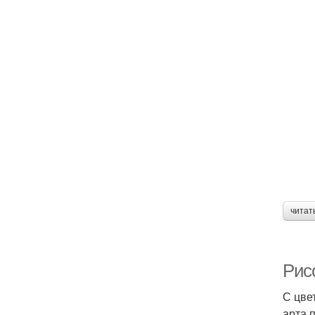
читат
Рис
С цве
арта 