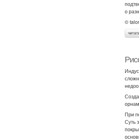
подтв
о раз
© talo
читат
Рисо
Индус
сложн
недоо
Созда
орнам
При п
Суть 
покры
основ