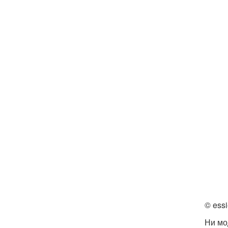
© essi
Ни мо