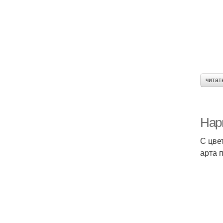
читат
Нар
С цве
арта 