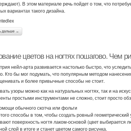
ерждают). В этом материале речь пойдет о том, что потребу
ных вариантах такого дизайна.
ntedlex
ь дальше →
вание цветов на ногтях пошагово. Чем ри
трия нейл-арта развивается настолько быстро, что уследить
о. Кто бы мог подумать, что популярным методом нанесения
ценивать и более привычные способы не стоит.
вать узоры можно как на натуральных ногтях, так и на иск
енты простыми инструментами не сложно, стоит просто обз
омощи обычного скотча или фольги
этого способы в том, чтобы создать ровный геометрический 
вают поверхность ногтя лаком-основой (цвет выбирается лю
ной слой в итоге и станет цветом самого рисунка.