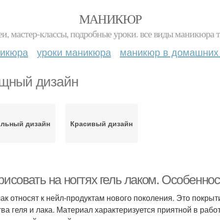
МАНИКЮР
и, мастер-классы, подробные уроки. все виды маникюра т
никюра
уроки маникюра
маникюр в домашних
щный дизайн
ильный дизайн
Красивый дизайн
рисовать на ногтях гель лаком. Особенно
лак относят к нейл-продуктам нового поколения. Это покры
тва геля и лака. Материал характеризуется приятной в рабо