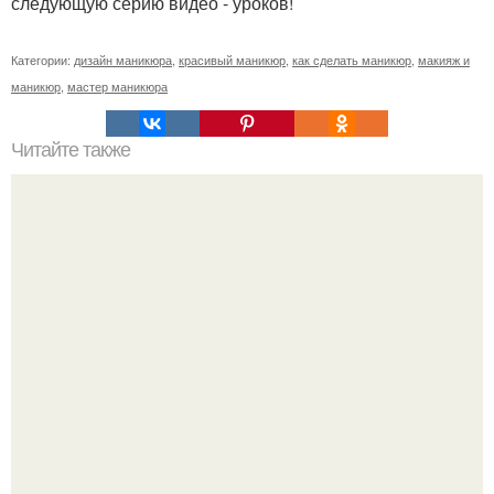
следующую серию видео - уроков!
Категории:
дизайн маникюра
,
красивый маникюр
,
как сделать маникюр
,
макияж и
маникюр
,
мастер маникюра
Читайте также
Специалист по маникюру Джессика уошик делится
секретами по снятию лака с блестками.