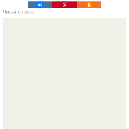
Читайте также
А есть у нас любительницы ментолового цвета?
Ультрареалистичный дорогой лайфстайл селфи снимок
на фронтальную камеру.