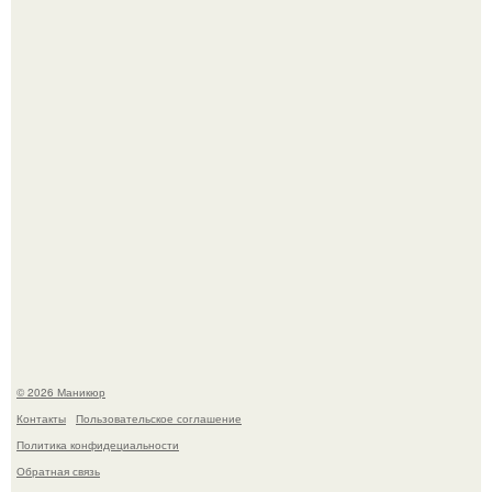
Чем дольше вас радует "Красивая, Удобная Обувь".
Скандинавский боб стал одной из тех летних стрижек,
которые выглядят очень просто.
© 2026 Маникюр
Контакты
Пользовательское соглашение
Политика конфидециальности
Обратная связь