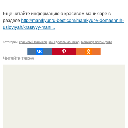
Ещё читайте информацию о красивом маникюре в
разделе
http://manikyur.ru-best.com/manikyur-v-domashnih-
usloviyah/krasivyy-mani...
Категории:
красивый маникюр
,
как сделать маникюр
,
маникюр лаком фото
Читайте также
Вечные секреты красоты, которые прошли проверку
временем.