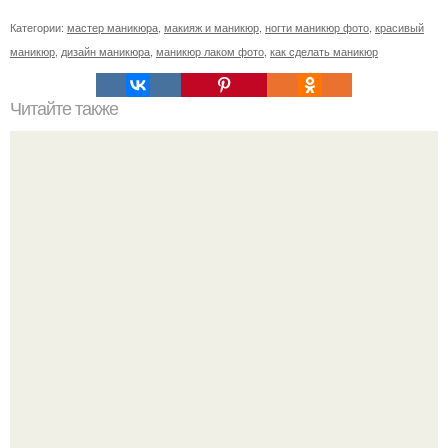
Категории:
мастер маникюра
,
макияж и маникюр
,
ногти маникюр фото
,
красивый
маникюр
,
дизайн маникюра
,
маникюр лаком фото
,
как сделать маникюр
Читайте также
Как ухаживать за волосами и ногтями?