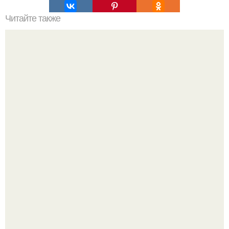
Читайте также
Мы рисуем стрелки.
Ультрареалистичный дорогой лайфстайл селфи снимок
на фронтальную камеру.