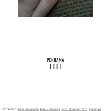
Категории:
дизайн маникюра
,
белый маникюр
,
ногти маникюр фото
,
красивый