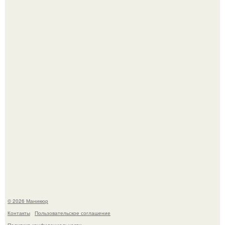
Скандинавский боб стал одной из тех летних стрижек,
которые выглядят очень просто.
Селена Гомес дала фанатам хоть какой-то повод
успокоиться на фоне всех разговоров о свадьбе Тейлор
свифт.
© 2026 Маникюр
Контакты
Пользовательское соглашение