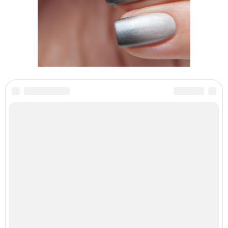
Категории:
Маникюр под голубое платье
,
Маникюр под цвет
,
Маникюр под серое
платье
,
Шеллак под синее платье
Читайте также
Реклама для мастера маникюра текст. Как привлечь