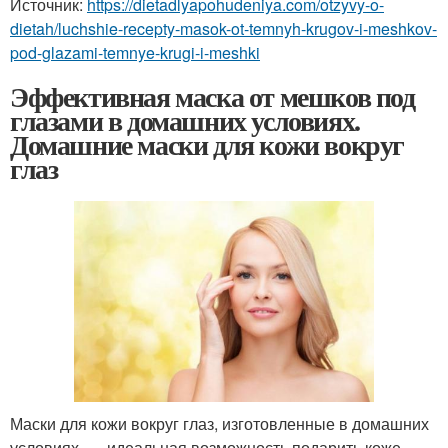
Источник:
https://dietadlyapohudeniya.com/otzyvy-o-
dietah/luchshie-recepty-masok-ot-temnyh-krugov-i-meshkov-
pod-glazami-temnye-krugi-i-meshki
Эффективная маска от мешков под
глазами в домашних условиях.
Домашние маски для кожи вокруг
глаз
Маски для кожи вокруг глаз, изготовленные в домашних
условиях, — идеальная возможность подарить коже