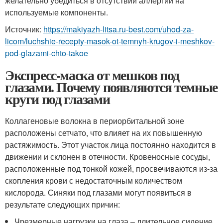
желательно убедиться в отсутствии аллергии на
используемые компоненты.
Источник:
https://makiyazh-litsa.ru-best.com/uhod-za-
licom/luchshie-recepty-masok-ot-temnyh-krugov-i-meshkov-
pod-glazami-chto-takoe
Экспресс-маска от мешков под
глазами. Почему появляются темные
круги под глазами
Коллагеновые волокна в периорбитальной зоне
расположены сетчато, что влияет на их повышенную
растяжимость. Этот участок лица постоянно находится в
движении и склонен в отечности. Кровеносные сосуды,
расположенные под тонкой кожей, просвечиваются из-за
скопления крови с недостаточным количеством
кислорода. Синяки под глазами могут появиться в
результате следующих причин:
Чрезмерные нагрузки на глаза – длительное сидение