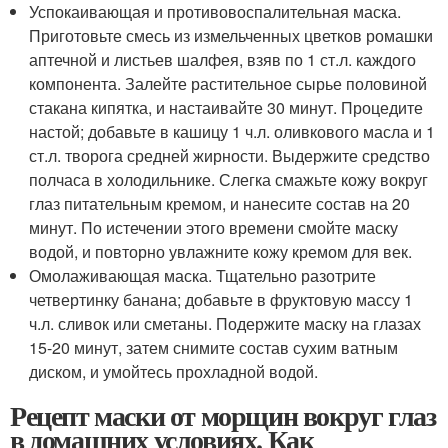
Успокаивающая и противовоспалительная маска.
Приготовьте смесь из измельченных цветков ромашки
аптечной и листьев шалфея, взяв по 1 ст.л. каждого
компонента. Залейте растительное сырье половиной
стакана кипятка, и настаивайте 30 минут. Процедите
настой; добавьте в кашицу 1 ч.л. оливкового масла и 1
ст.л. творога средней жирности. Выдержите средство
полчаса в холодильнике. Слегка смажьте кожу вокруг
глаз питательным кремом, и нанесите состав на 20
минут. По истечении этого времени смойте маску
водой, и повторно увлажните кожу кремом для век.
Омолаживающая маска. Тщательно разотрите
четвертинку банана; добавьте в фруктовую массу 1
ч.л. сливок или сметаны. Подержите маску на глазах
15-20 минут, затем снимите состав сухим ватным
диском, и умойтесь прохладной водой.
Рецепт маски от морщин вокруг глаз
в домашних условиях. Как