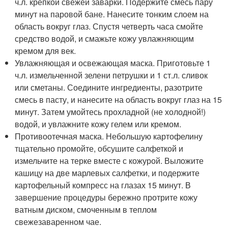
ч.л. крепкой свежей заварки. Подержите смесь пару
минут на паровой бане. Нанесите тонким слоем на
область вокруг глаз. Спустя четверть часа смойте
средство водой, и смажьте кожу увлажняющим
кремом для век.
Увлажняющая и освежающая маска. Приготовьте 1
ч.л. измельченной зелени петрушки и 1 ст.л. сливок
или сметаны. Соедините ингредиенты, разотрите
смесь в пасту, и нанесите на область вокруг глаз на 15
минут. Затем умойтесь прохладной (не холодной!)
водой, и увлажните кожу гелем или кремом.
Противоотечная маска. Небольшую картофелину
тщательно промойте, обсушите салфеткой и
измельчите на терке вместе с кожурой. Выложите
кашицу на две марлевых салфетки, и подержите
картофельный компресс на глазах 15 минут. В
завершение процедуры бережно протрите кожу
ватным диском, смоченным в теплом
свежезаваренном чае.