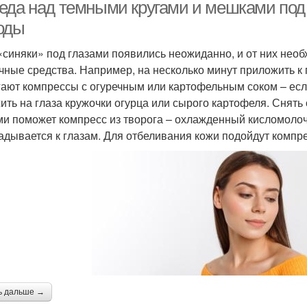
еда над темными кругами и мешками под
оды
«синяки» под глазами появились неожиданно, и от них нео
чные средства. Например, на несколько минут приложить к
ают компрессы с огуречным или картофельным соком – есл
ить на глаза кружочки огурца или сырого картофеля. Снять
ми поможет компресс из творога – охлажденный кисломолоч
адывается к глазам. Для отбеливания кожи подойдут компре
ь дальше →