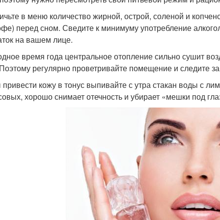
ичьте в меню количество жирной, острой, соленой и копчено
кофе) перед сном. Сведите к минимуму употребление алкого
аток на вашем лице.
одное время года центральное отопление сильно сушит возд
 Поэтому регулярно проветривайте помещение и следите за
 привести кожу в тонус выпивайте с утра стакан воды с ли
совых, хорошо снимает отечность и убирает «мешки под гла