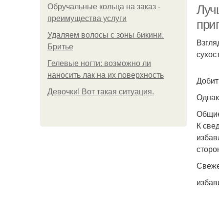
Обручальные кольца на заказ -
Луч
преимущества услуги
при
Удаляем волосы с зоны бикини.
Взгля
Бритье
сухос
Гелевые ногти: возможно ли
наносить лак на их поверхность
Добит
Девочки! Вот такая ситуация.
Однак
Общие
К све
избав
сторо
Свеже
избав