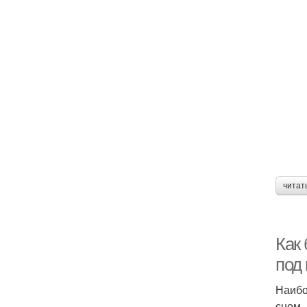
читат
Как 
под
Наибо
сном,