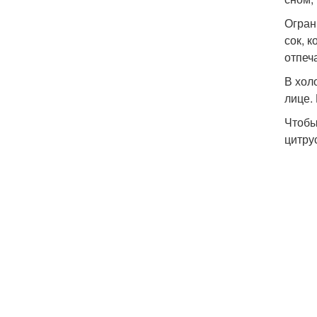
Огран
сок, 
отпеч
В хол
лице.
Чтобы
цитру