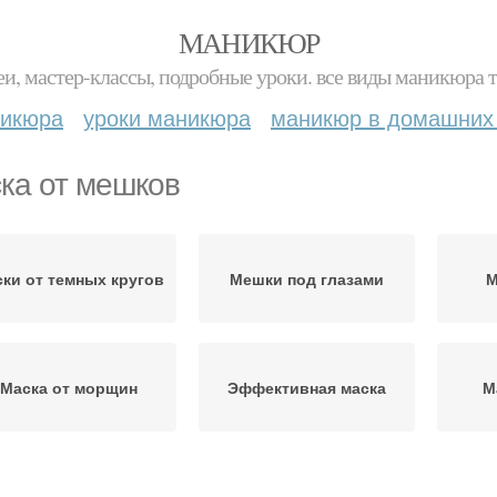
МАНИКЮР
и, мастер-классы, подробные уроки. все виды маникюра т
никюра
уроки маникюра
маникюр в домашних
ка от мешков
ки от темных кругов
Мешки под глазами
М
Маска от морщин
Эффективная маска
М
Эк
Маски под глаза
Маски от отеков