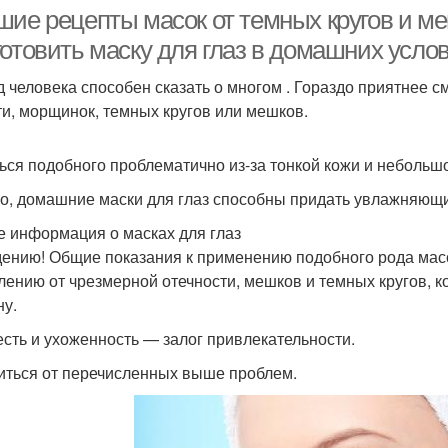
шие рецепты масок от темных кругов и ме
готовить маску для глаз в домашних усло
д человека способен сказать о многом . Гораздо приятнее с
ти, морщинок, темных кругов или мешков.
ься подобного проблематично из-за тонкой кожи и небольш
о, домашние маски для глаз способны придать увлажняющи
 информация о масках для глаз
дению! Общие показания к применению подобного рода мас
лению от чрезмерной отечности, мешков и темных кругов, 
ну.
сть и ухоженность — залог привлекательности.
иться от перечисленных выше проблем.