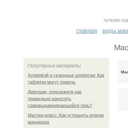
лучшие иде
главная
виды ма
Мас
Популярные материалы
Мас
Аллервэй и сезонные аллергии: Как
таблетки могут помочь
Девушки, подскажите как
правильно наносить
самовыравнивающийся гель?
Мастер-класс: Как устранить огрехи
маникюра