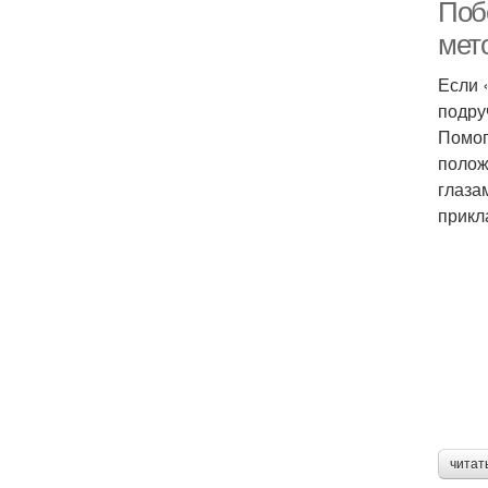
Поб
мет
Если 
подру
Помог
полож
глаза
прикл
читат