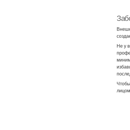
Забо
Внешн
созда
Не у 
профе
миним
избав
после
Чтобы
лицом