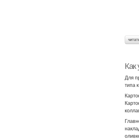
читат
Как
Для п
типа 
Карто
Карто
колла
Главн
накла
оливк