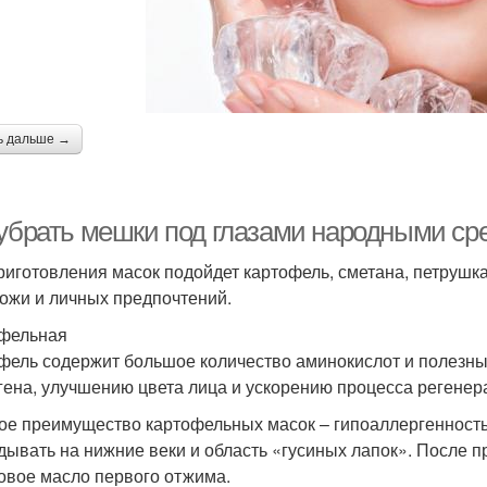
ь дальше →
 убрать мешки под глазами народными ср
риготовления масок подойдет картофель, сметана, петрушка
кожи и личных предпочтений.
фельная
фель содержит большое количество аминокислот и полезны
гена, улучшению цвета лица и ускорению процесса регенер
ое преимущество картофельных масок – гипоаллергенность
дывать на нижние веки и область «гусиных лапок». После
овое масло первого отжима.