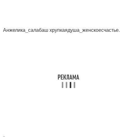
Анжелика_салабаш хрупкаядуша_женскоесчастье.