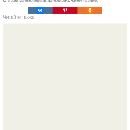
Категории:
маникюр педикюр
,
маникюр дома
,
макияж и маникюр
Читайте также
Реклама для мастера маникюра текст. Как привлечь
больше клиентов на маникюр