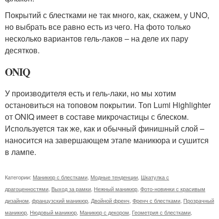
Покрытий с блестками не так много, как, скажем, у UNO,
но выбрать все равно есть из чего. На фото только
несколько вариантов гель-лаков – на деле их пару
десятков.
ONIQ
У производителя есть и гель-лаки, но мы хотим
остановиться на топовом покрытии. Топ Lumi Highlighter
от ONIQ имеет в составе микрочастицы с блеском.
Используется так же, как и обычный финишный слой –
наносится на завершающем этапе маникюра и сушится
в лампе.
Категории:
Маникюр с блестками
,
Модные тенденции
,
Шкатулка с
драгоценностями
,
Выход за рамки
,
Нежный маникюр
,
Фото-новинки с красивым
дизайном
,
французский маникюр
,
Двойной френч
,
Френч с блестками
,
Прозрачный
маникюр
,
Нюдовый маникюр
,
Маникюр с декором
,
Геометрия с блестками
,