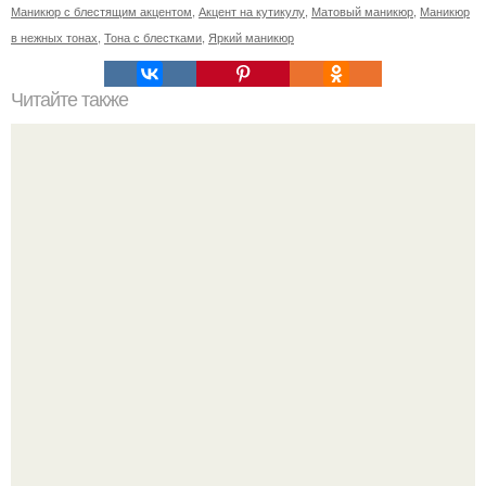
Маникюр с блестящим акцентом
,
Акцент на кутикулу
,
Матовый маникюр
,
Маникюр
в нежных тонах
,
Тона с блестками
,
Яркий маникюр
Читайте также
Реклама для мастера маникюра текст. Как привлечь
больше клиентов на маникюр