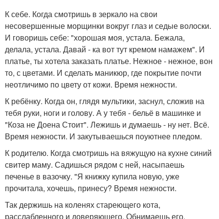
К себе. Когда смотришь в зеркало на свои
несовершенные морщинки вокруг глаз и седые волоски.
И говоришь себе: "хорошая моя, устала. Бежала,
делала, устала. Давай - ка вот тут кремом намажем". И
платье, ты хотела заказать платье. Нежное - нежное, вон
то, с цветами. И сделать маникюр, где покрытие почти
неотличимо по цвету от кожи. Время нежности.
К ребёнку. Когда он, глядя мультики, заснул, сложив на
тебя руки, ноги и голову. А у тебя - бельё в машинке и
"Коза не Доена Стоит". Лежишь и думаешь - ну нет. Всё.
Время нежности. И закутываешься поуютнее пледом.
К родителю. Когда смотришь на вяжущую на кухне синий
свитер маму. Садишься рядом с ней, насыпаешь
печенье в вазочку. "Я книжку купила новую, уже
прочитала, хочешь, принесу? Время нежности.
Так держишь на коленях стареющего кота,
расслабленного и доверяющего. Обнимаешь его.