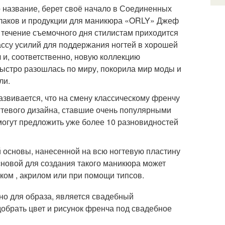
 название, берет своё начало в Соединенных
и лаков и продукции для маникюра «ORLY» Джеф
в течение съемочного дня стилистам приходится
ассу усилий для поддержания ногтей в хорошей
и, соответственно, новую коллекцию
быстро разошлась по миру, покорила мир моды и
ли.
азвивается, что на смену классическому френчу
гтевого дизайна, ставшие очень популярными
могут предложить уже более 10 разновидностей
 основы, нанесенной на всю ногтевую пластину
 основой для создания такого маникюра может
аком , акрилом или при помощи типсов.
но для образа, является свадебный
обрать цвет и рисунок френча под свадебное