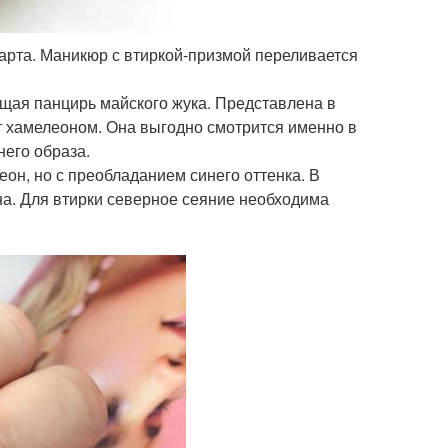
арта. Маникюр с втиркой-призмой переливается
щая панцирь майского жука. Представлена в
т хамелеоном. Она выгодно смотрится именно в
него образа.
он, но с преобладанием синего оттенка. В
на. Для втирки северное сеяние необходима