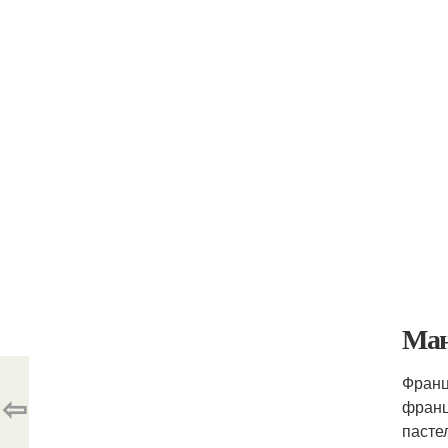
Ман
Франц
⇦
франц
пасте