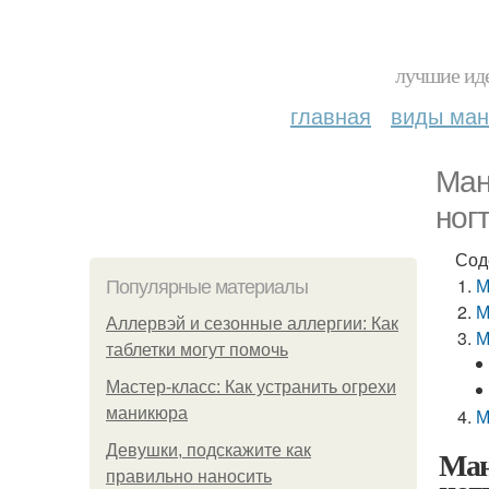
лучшие иде
главная
виды ма
Ман
ног
Сод
М
Популярные материалы
М
Аллервэй и сезонные аллергии: Как
М
таблетки могут помочь
Мастер-класс: Как устранить огрехи
маникюра
М
Девушки, подскажите как
Ман
правильно наносить