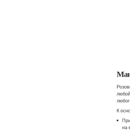
Ман
Розов
любой
любог
К осн
При
на 