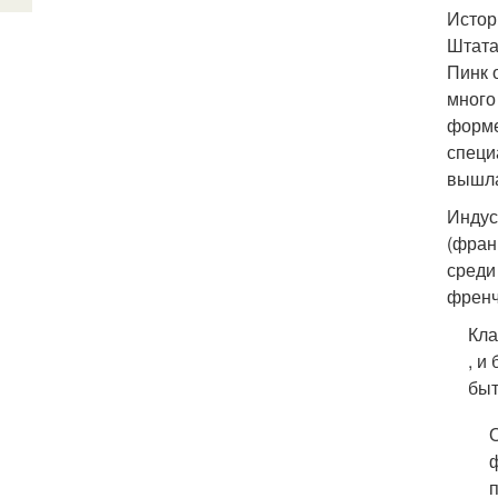
Истор
Штата
Пинк 
много
форме
специ
вышла
Индус
(фран
среди
френч
Кла
, и
быт