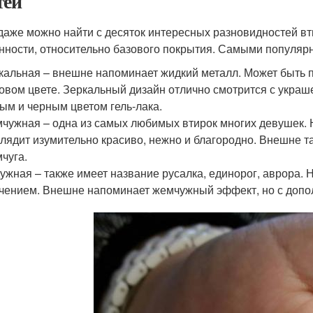
тей
даже можно найти с десяток интересных разновидностей вти
нности, относительно базового покрытия. Самыми популяр
кальная – внешне напоминает жидкий металл. Может быть п
овом цвете. Зеркальный дизайн отлично смотрится с украш
ым и черным цветом гель-лака.
чужная – одна из самых любимых втирок многих девушек. 
лядит изумительно красиво, нежно и благородно. Внешне т
чуга.
ужная – также имеет название русалка, единорог, аврора. 
чением. Внешне напоминает жемчужный эффект, но с допо