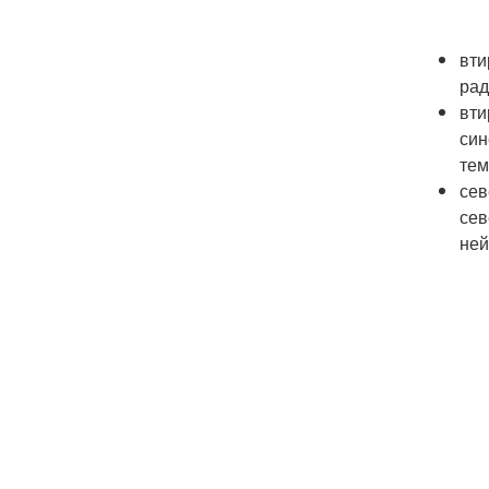
вти
рад
вти
син
тем
сев
сев
ней