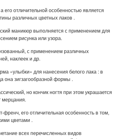
а его отличительной особенностью является
тины различных цветных лаков .
рский маникюр выполняется с применением для
сением рисунка или узора.
лизованный, с применением различных
ей, наклеек и др.
ма «улыбки» для нанесения белого лака : в
да она зигзагообразной формы .
ссический, но кончик ногтя при этом украшается
т мерцания.
-френч, его отличительная особенность в том,
кими цветами .
четание всех перечисленных видов