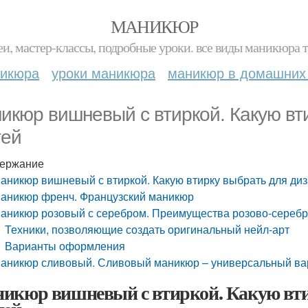
МАНИКЮР
и, мастер-классы, подробные уроки. все виды маникюра т
никюра
уроки маникюра
маникюр в домашних
икюр вишневый с втиркой. Какую вт
тей
ержание
аникюр вишневый с втиркой. Какую втирку выбрать для диз
аникюр френч. Французский маникюр
аникюр розовый с серебром. Преимущества розово-серебр
Техники, позволяющие создать оригинальный нейл-арт
Варианты оформления
аникюр сливовый. Сливовый маникюр – универсальный вар
икюр вишневый с втиркой. Какую вти