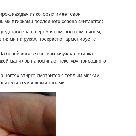
рок, каждая из которых имеет свои
ными втирками последнего сезона считаются:
редставлена в серебряном, золотом, синем,
ениями на руках, прекрасно гармонирует с
На белой поверхности жемчужная втирка
акой маникюр напоминает текстуру природного
На ногтях втирка смотрится с теплым мягким
лнительными яркими тонами.