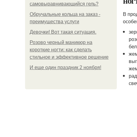
ног
самовыравнивающийся гель?
В про
Обручальные кольца на заказ -
особе
преимущества услуги
зер
Девочки! Вот такая ситуация.
роз
Розово черный маникюр на
бел
короткие ногти: как сделать
жем
стильное и эффективное решение
выг
И еще один праздник 2 ноября!
жем
рад
све