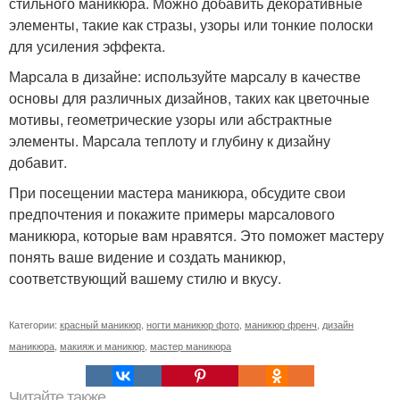
стильного маникюра. Можно добавить декоративные
элементы, такие как стразы, узоры или тонкие полоски
для усиления эффекта.
Марсала в дизайне: используйте марсалу в качестве
основы для различных дизайнов, таких как цветочные
мотивы, геометрические узоры или абстрактные
элементы. Марсала теплоту и глубину к дизайну
добавит.
При посещении мастера маникюра, обсудите свои
предпочтения и покажите примеры марсалового
маникюра, которые вам нравятся. Это поможет мастеру
понять ваше видение и создать маникюр,
соответствующий вашему стилю и вкусу.
Категории:
красный маникюр
,
ногти маникюр фото
,
маникюр френч
,
дизайн
маникюра
,
макияж и маникюр
,
мастер маникюра
Читайте также