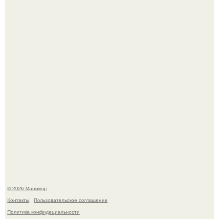
5 Промптов для мастера маникюра.
Чем дольше вас радует "Красивая, Удобная Обувь".
© 2026 Маникюр
Контакты
Пользовательское соглашение
Политика конфидециальности