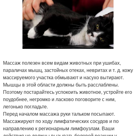
Массаж полезен всем видам животных при ушибах,
параличах мышц, застойных отеках, невритах и т. д. кожу
массируемого участка обмывают и насухо вытирают.
Мышцы в этой области должны быть расслаблены.
Поэтому постарайтесь успокоить животное, устройте его
поудобнее, негромко и ласково поговорите с ним,
легонько погладьте.
Перед началом массажа руки тальком посыпают.
Массажируют по ходу лимфатических сосудов и по
направлению к регионарным лимфоузлам. Ваши
действия не должны вызывать болевой реакции у