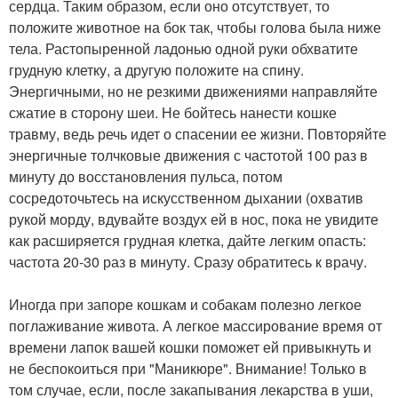
сердца. Таким образом, если оно отсутствует, то
положите животное на бок так, чтобы голова была ниже
тела. Растопыренной ладонью одной руки обхватите
грудную клетку, а другую положите на спину.
Энергичными, но не резкими движениями направляйте
сжатие в сторону шеи. Не бойтесь нанести кошке
травму, ведь речь идет о спасении ее жизни. Повторяйте
энергичные толчковые движения с частотой 100 раз в
минуту до восстановления пульса, потом
сосредоточьтесь на искусственном дыхании (охватив
рукой морду, вдувайте воздух ей в нос, пока не увидите
как расширяется грудная клетка, дайте легким опасть:
частота 20-30 раз в минуту. Сразу обратитесь к врачу.
Иногда при запоре кошкам и собакам полезно легкое
поглаживание живота. А легкое массирование время от
времени лапок вашей кошки поможет ей привыкнуть и
не беспокоиться при "Маникюре". Внимание! Только в
том случае, если, после закапывания лекарства в уши,