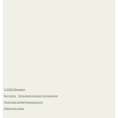
Чем дольше вас радует "Красивая, Удобная Обувь".
В нижегородской области трагически погибла 14-летняя
школьница - она покончила с собой на фоне подготовки к
контрольной по английскому языку.
© 2026 Маникюр
Контакты
Пользовательское соглашение
Политика конфидециальности
Обратная связь