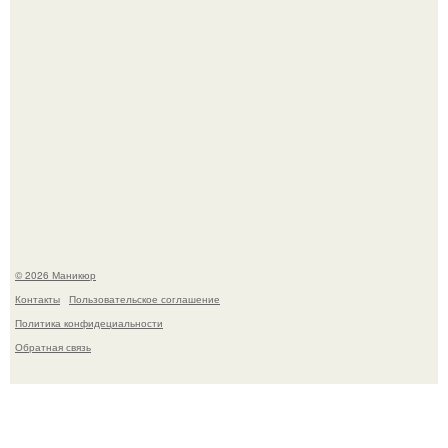
В нижегородской области трагически погибла 14-летняя
школьница - она покончила с собой на фоне подготовки к
контрольной по английскому языку.
© 2026 Маникюр
Контакты
Пользовательское соглашение
Политика конфидециальности
Обратная связь