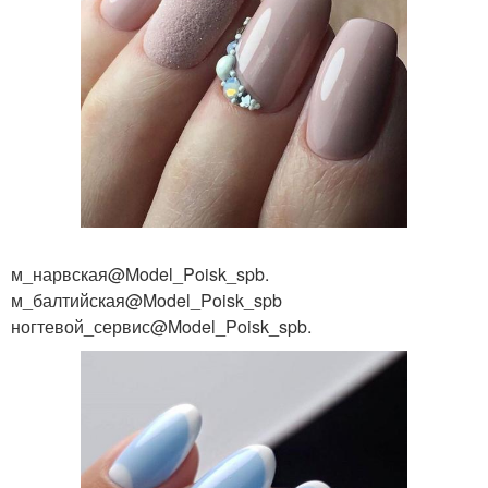
м_нарвская@Model_Poisk_spb.
м_балтийская@Model_Poisk_spb
ногтевой_сервис@Model_Poisk_spb.