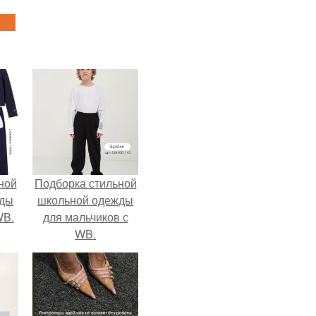
ной
Подборка стильной
жды
школьной одежды
WB.
для мальчиков с
WB.