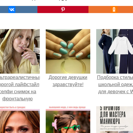
льтрареалистичный
Дорогие девушки
Подборка стиль
орогой лайфстайл
здравствуйте!
школьной оде
селфи снимок на
для девочек с 
фронтальную
камеру.