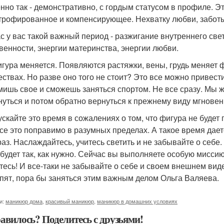
нно так - демонстративно, с гордым статусом в профиле. Эт
трофированное и компенсирующее. Нехватку любви, заботы
с у вас такой важный период - разжигание внутреннего све
венности, энергии материнства, энергии любви.
игура меняется. Появляются растяжки, вены, грудь меняет ф
ествах. Но разве оно того не стоит? Это все можно привести
мишь свое и сможешь заняться спортом. Не все сразу. Мы ж
нуться и потом обратно вернуться к прежнему виду мгновен
ускайте это время в сожалениях о том, что фигура не будет
Все это поправимо в разумных пределах. А такое время дае
раз. Наслаждайтесь, учитесь светить и не забывайте о себе.
 будет так, как нужно. Сейчас вы выполняете особую миссию 
тесь! И все-таки не забывайте о себе и своем внешнем вид
спят, пора бы заняться этим важным делом Ольга Валяева.
и:
маникюр дома
,
красивый маникюр
,
маникюр в домашних условиях
авилось? Поделитесь с друзьями!