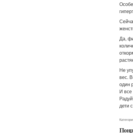
Особе
гипер
Сейча
женст
Да, ф
колич
откор
растя
Не уп
вес. 
один 
И все
Радуй
дети 
Категори
Понр