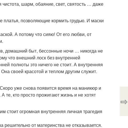
чистота, шарм, обаяние, свет, святость … даже
е платья, позволяющие кормить грудью. И маски
маской. А потому что сияю! От его любви, от
и.
ов, домашний быт, бессонные ночи … никогда не
ому что внешний лоск без внутренней
нней полноты это ничего не стоит. А внутренняя
. Она своей красотой и теплом другим служит.
 Скоро уже снова появится время на маникюр и
А те, кто просто прожигают жизнь и не хотят
⇨
тим стоит огромная внутренняя личная трагедия
на решительно от материнства не отказывается.