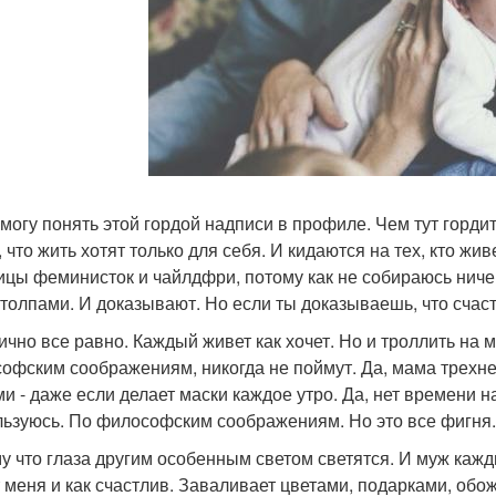
 могу понять этой гордой надписи в профиле. Чем тут гордит
 что жить хотят только для себя. И кидаются на тех, кто жив
ицы феминисток и чайлдфри, потому как не собираюсь ничего
 толпами. И доказывают. Но если ты доказываешь, что счастл
чно все равно. Каждый живет как хочет. Но и троллить на мо
офским соображениям, никогда не поймут. Да, мама трехне
ми - даже если делает маски каждое утро. Да, нет времени н
льзуюсь. По философским соображениям. Но это все фигня.
у что глаза другим особенным светом светятся. И муж кажд
 меня и как счастлив. Заваливает цветами, подарками, обожа