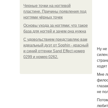
Черные точки на ногтевой
пластине. Причины появления под
ногтями чёрных точек
Основы ухода за ногтями: что такое
база для ногтей и зачем она нужна
С удовольствием представляю вам
идеальный дуэт от Sophin - красный
Ну не
и синий оттенки Sand Effect номер
силен,
0299 и номер 0262.
стран
ходят
Мне ли
филос
глаза
не по
Потом
любит