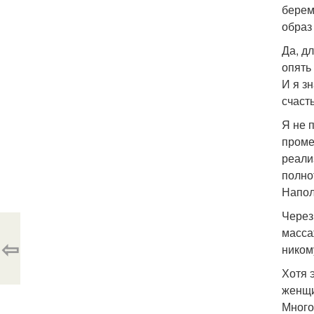
берем
образ
Да, д
опять
И я зн
счаст
Я не 
проме
реали
полно
Напол
Через
масса
⇦
ником
Хотя 
женщ
Много