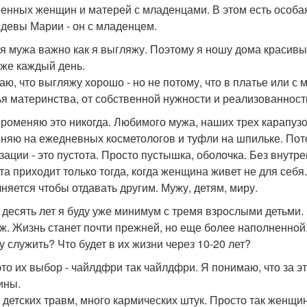
енных женщин и матерей с младенцами. В этом есть особая 
 девы Марии - он с младенцем.
ля мужа важно как я выгляжу. Поэтому я ношу дома красивы
 же каждый день.
аю, что выгляжу хорошо - но не потому, что в платье или с 
ья материнства, от собственной нужности и реализованност
променяю это никогда. Любимого мужа, наших трех карапуз
няю на ежедневных косметологов и туфли на шпильке. Пот
зации - это пустота. Просто пустышка, оболочка. Без внутре
та приходит только тогда, когда женщина живет не для себя
няется чтобы отдавать другим. Мужу, детям, миру.
 десять лет я буду уже минимум с тремя взрослыми детьми.
ж. Жизнь станет почти прежней, но еще более наполненной. 
у служить? Что будет в их жизни через 10-20 лет?
это их выбор - чайлдфри так чайлдфри. Я понимаю, что за э
ины.
 детских травм, много кармических штук. Просто так женщи