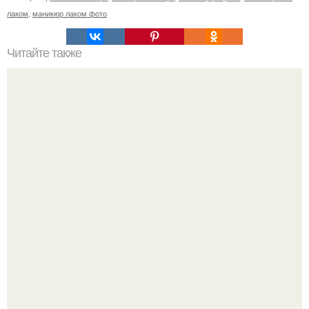
лаком
,
маникюр лаком фото
Читайте также
Как ухаживать за волосами и ногтями?