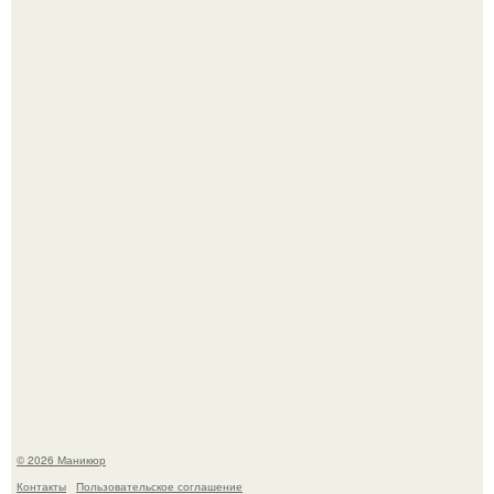
Скандинавский боб стал одной из тех летних стрижек,
которые выглядят очень просто.
Селена Гомес дала фанатам хоть какой-то повод
успокоиться на фоне всех разговоров о свадьбе Тейлор
свифт.
© 2026 Маникюр
Контакты
Пользовательское соглашение