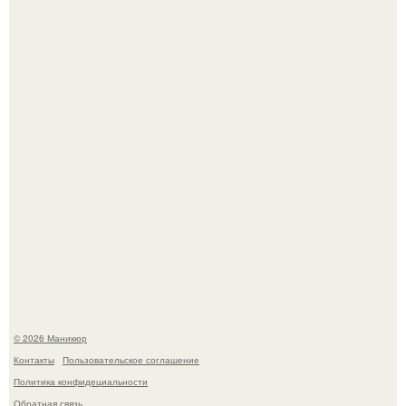
Нюдовый педикюр - это "Тихая Роскошь" в уходе.
Селена Гомес дала фанатам хоть какой-то повод
успокоиться на фоне всех разговоров о свадьбе Тейлор
свифт.
© 2026 Маникюр
Контакты
Пользовательское соглашение
Политика конфидециальности
Обратная связь