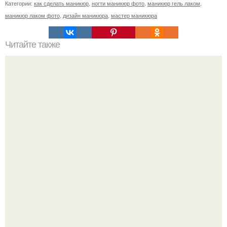
Категории:
как сделать маникюр
,
ногти маникюр фото
,
маникюр гель лаком
,
маникюр лаком фото
,
дизайн маникюра
,
мастер маникюра
Читайте также
Цвет ногтей о чем говорит. О чем говорит цвет лака