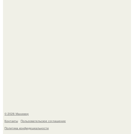
Десять лет назад все красили веки плотными слоями.
Скандинавский боб стал одной из тех летних стрижек,
которые выглядят очень просто.
© 2026 Маникюр
Контакты
Пользовательское соглашение
Политика конфидециальности