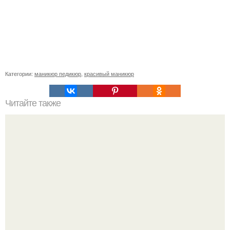
Категории:
маникюр педикюр
,
красивый маникюр
Читайте также
Реклама для мастера маникюра текст. Как привлечь
больше клиентов на маникюр