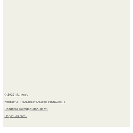
В нижегородской области трагически погибла 14-летняя
школьница - она покончила с собой на фоне подготовки к
контрольной по английскому языку.
© 2026 Маникюр
Контакты
Пользовательское соглашение
Политика конфидециальности
Обратная связь