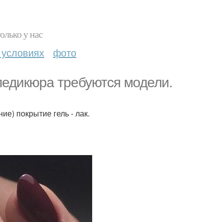
олько у нас
 условиях
фото
педикюра требуются модели.
е) покрытие гель - лак.