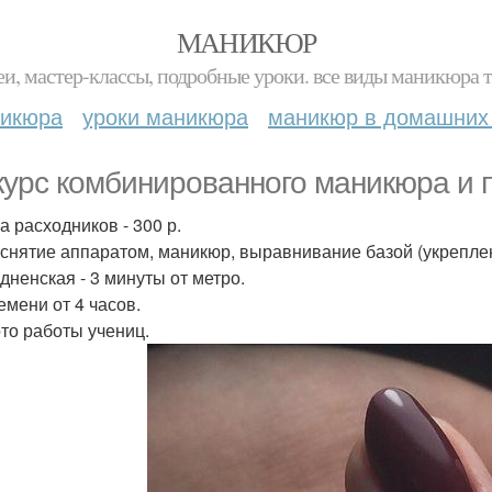
МАНИКЮР
и, мастер-классы, подробные уроки. все виды маникюра т
никюра
уроки маникюра
маникюр в домашних
курс комбинированного маникюра и 
а расходников - 300 р.
 снятие аппаратом, маникюр, выравнивание базой (укреплени
одненская - 3 минуты от метро.
емени от 4 часов.
то работы учениц.