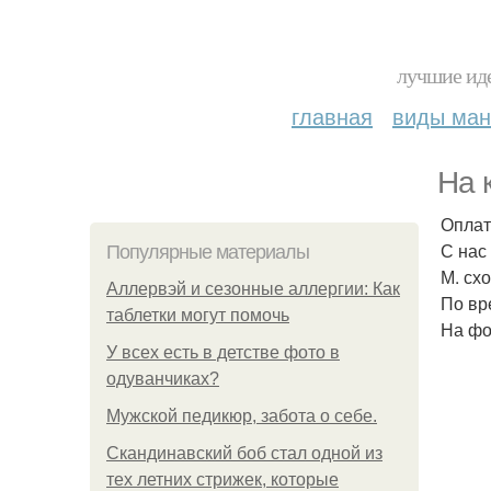
лучшие иде
главная
виды ма
На 
Оплат
С нас
Популярные материалы
М. сх
Аллервэй и сезонные аллергии: Как
По вр
таблетки могут помочь
На фо
У всех есть в детстве фото в
одуванчиках?
Мужской педикюр, забота о себе.
Скандинавский боб стал одной из
тех летних стрижек, которые