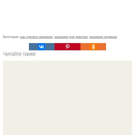
Категории:
как сделать маникюр
,
маникюр для девочек
,
маникюр педикюр
Читайте также
Как правильно делать макияж бровей.