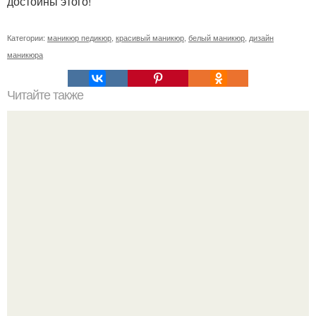
достойны этого!
Категории:
маникюр педикюр
,
красивый маникюр
,
белый маникюр
,
дизайн
маникюра
Читайте также
Как ухаживать за волосами и ногтями?